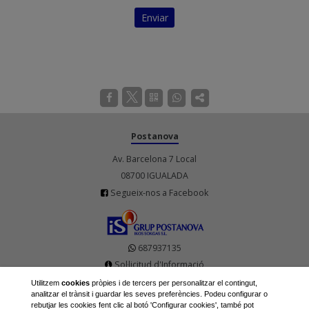
Enviar
Postanova
Av. Barcelona 7 Local
08700 IGUALADA
Segueix-nos a Facebook
687937135
Sol·licitud d'Informació
Tens una averia?
Utilitzem
cookies
pròpies i de tercers per personalitzar el contingut,
analitzar el trànsit i guardar les seves preferències. Podeu configurar o
Horari d'atenció al públic i telèfonic:
rebutjar les cookies fent clic al botó 'Configurar cookies', també pot