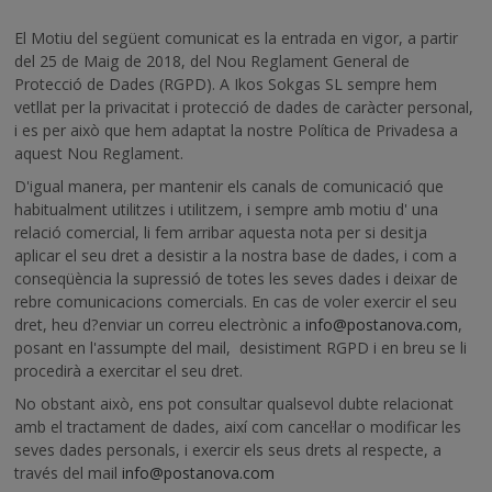
El Motiu del següent comunicat es la entrada en vigor, a partir
del 25 de Maig de 2018, del Nou Reglament General de
Protecció de Dades (RGPD). A Ikos Sokgas SL sempre hem
vetllat per la privacitat i protecció de dades de caràcter personal,
i es per això que hem adaptat la nostre Política de Privadesa a
aquest Nou Reglament.
D'igual manera, per mantenir els canals de comunicació que
habitualment utilitzes i utilitzem, i sempre amb motiu d' una
relació comercial, li fem arribar aquesta nota per si desitja
aplicar el seu dret a desistir a la nostra base de dades, i com a
conseqüència la supressió de totes les seves dades i deixar de
rebre comunicacions comercials. En cas de voler exercir el seu
dret, heu d?enviar un correu electrònic a
info@postanova.com
,
posant en l'assumpte del mail, desistiment RGPD i en breu se li
procedirà a exercitar el seu dret.
No obstant això, ens pot consultar qualsevol dubte relacionat
amb el tractament de dades, així com cancel·lar o modificar les
seves dades personals, i exercir els seus drets al respecte, a
través del mail
info@postanova.com