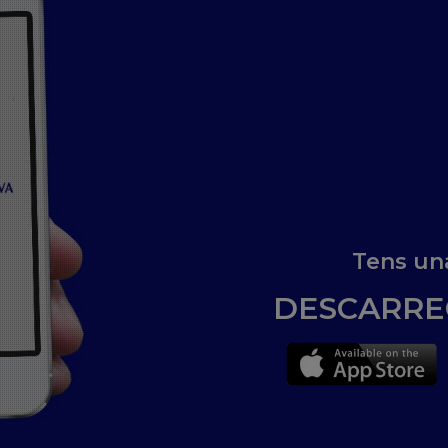
Tens una
DESCARREG