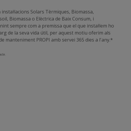
instal·lacions Solars Tèrmiques, Biomassa,
oil, Biomassa o Elèctrica de Baix Consum, i
nint sempre com a premissa que el que instal·lem ho
rg de la seva vida útil, per aquest motiu oferim als
e de manteniment PROPI amb servei 365 dies a l'any.*
acte.